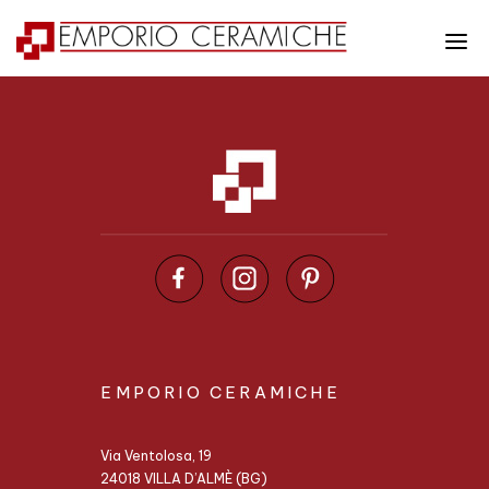
Pavimenti e Rivestimenti
Esterni
Mondo bagno
Altre lavorazioni
Ristrutturazioni
EMPORIO CERAMICHE
Chi siamo
Via Ventolosa, 19
Contatti
24018 VILLA D’ALMÈ (BG)