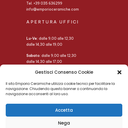
Tel. +39 035 636299
info@emporioceramiche.com
APERTURA UFFICI
Lu-Ve:
dalle 9,00 alle 12,30
dalle 14,30 alle 19,00
Sabato:
dalle 9,00 alle 12,30
dalle 14,30 alle 17,00
Gestisci Consenso Cookie
Domenica:
chiuso
Il sito Emporio Ceramiche utilizza cookie tecnici per facilitare la
navigazione. Chiudendo questo banner o continuando la
navigazione acconsenti al loro uso.
Accetta
Nega
© 2024 Emporio Ceramiche S.r.l.