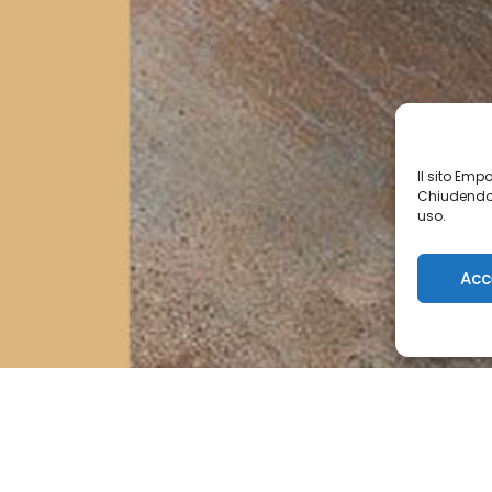
Il sito Emp
Chiudendo 
uso.
Acc